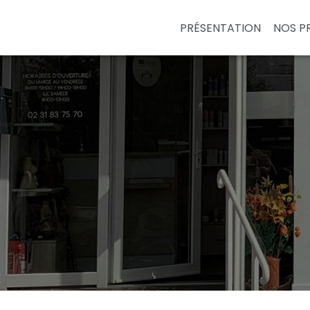
Panneau de gestion des cookies
PRÉSENTATION
NOS P
HEAD SPA
PÔLE SOIN /
DÉTENTE
PÔLE MAGASIN
PÔLE ÉPILATION
PÔLE MAQUILLAGE
PÔLE ONGLERIE